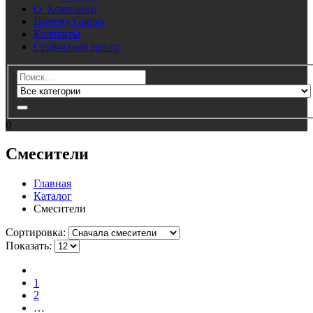
О Компании
Почему Gappo
Контакты
Сервисный центр
0
Смесители
Главная
Каталог
Смесители
Cортировка:
Показать:
1
2
…