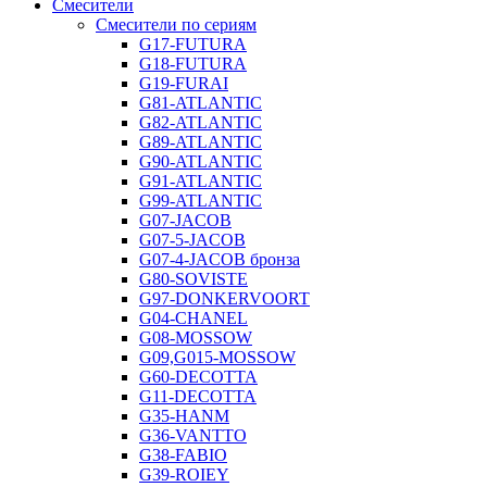
Смесители
Смесители по сериям
G17-FUTURA
G18-FUTURA
G19-FURAI
G81-ATLANTIC
G82-ATLANTIC
G89-ATLANTIC
G90-ATLANTIC
G91-ATLANTIC
G99-ATLANTIC
G07-JACOB
G07-5-JACOB
G07-4-JACOB бронза
G80-SOVISTE
G97-DONKERVOORT
G04-CHANEL
G08-MOSSOW
G09,G015-MOSSOW
G60-DECOTTA
G11-DECOTTA
G35-HANM
G36-VANTTO
G38-FABIO
G39-ROIEY