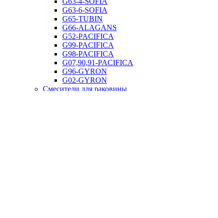
G63-4-SOFIA
G63-6-SOFIA
G65-TUBIN
G66-ALAGANS
G52-PACIFICA
G99-PACIFICA
G98-PACIFICA
G07,90,91-PACIFICA
G96-GYRON
G02-GYRON
Смесители для раковины
Смесители для кухни
Смесители для кухни с фильтром
Смесители для кухни с подключением фильтра
питьевой воды
Сенсорные смесители
Смесители для ванной с коротким изливом
Смесители для ванной с длинным изливом
Смесители для биде
Душевые системы
Душевые панели
Душевые гарнитуры
Душевые системы
Встроенные системы для ванной
Встроенные и гигиенические души