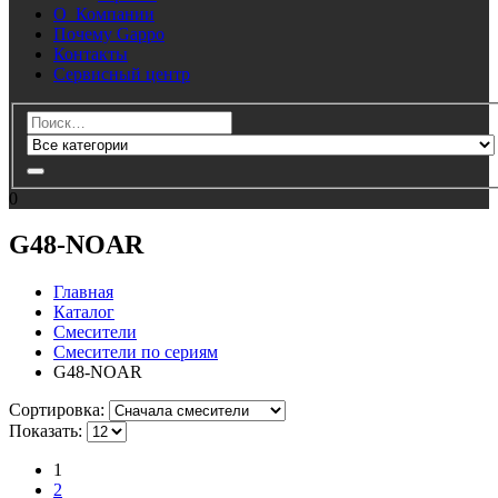
О Компании
Почему Gappo
Контакты
Сервисный центр
0
G48-NOAR
Главная
Каталог
Смесители
Смесители по сериям
G48-NOAR
Cортировка:
Показать:
1
2