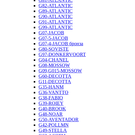
G81-ATLANTIC
G82-ATLANTIC
G89-ATLANTIC
G90-ATLANTIC
G91-ATLANTIC
G99-ATLANTIC
G07-JACOB
G07-5-JACOB
G07-4-JACOB бронза
G80-SOVISTE
G97-DONKERVOORT
G04-CHANEL
G08-MOSSOW
G09,G015-MOSSOW
G60-DECOTTA
G11-DECOTTA
G35-HANM
G36-VANTTO
G38-FABIO
G39-ROIEY
G40-BROOK
G48-NOAR
G50-AVENTADOR
G42-POLLMN
G49-STELLA