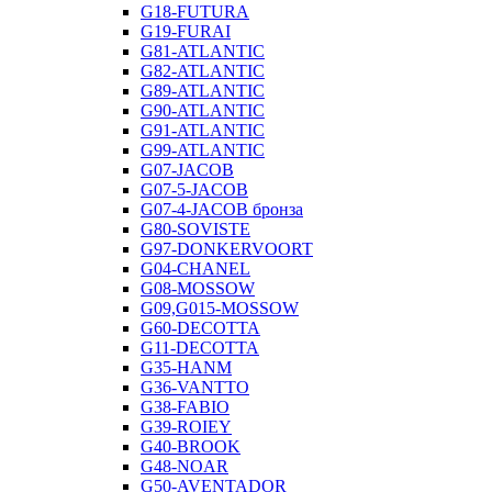
G18-FUTURA
G19-FURAI
G81-ATLANTIC
G82-ATLANTIC
G89-ATLANTIC
G90-ATLANTIC
G91-ATLANTIC
G99-ATLANTIC
G07-JACOB
G07-5-JACOB
G07-4-JACOB бронза
G80-SOVISTE
G97-DONKERVOORT
G04-CHANEL
G08-MOSSOW
G09,G015-MOSSOW
G60-DECOTTA
G11-DECOTTA
G35-HANM
G36-VANTTO
G38-FABIO
G39-ROIEY
G40-BROOK
G48-NOAR
G50-AVENTADOR