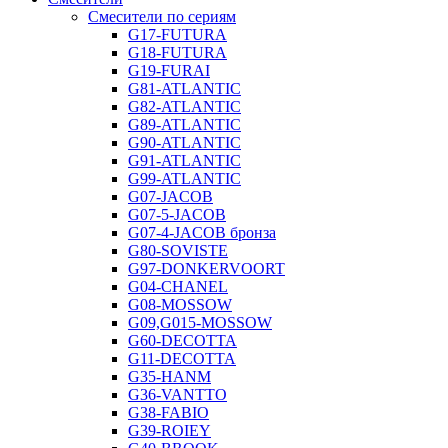
Смесители по сериям
G17-FUTURA
G18-FUTURA
G19-FURAI
G81-ATLANTIC
G82-ATLANTIC
G89-ATLANTIC
G90-ATLANTIC
G91-ATLANTIC
G99-ATLANTIC
G07-JACOB
G07-5-JACOB
G07-4-JACOB бронза
G80-SOVISTE
G97-DONKERVOORT
G04-CHANEL
G08-MOSSOW
G09,G015-MOSSOW
G60-DECOTTA
G11-DECOTTA
G35-HANM
G36-VANTTO
G38-FABIO
G39-ROIEY