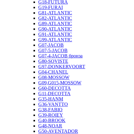
G18-FUTURA
G19-FURAI
G81-ATLANTIC
G82-ATLANTIC
G89-ATLANTIC
G90-ATLANTIC
G91-ATLANTIC
G99-ATLANTIC
G07-JACOB
G07-5-JACOB
G07-4-JACOB бронза
G80-SOVISTE
G97-DONKERVOORT
G04-CHANEL
G08-MOSSOW
G09,G015-MOSSOW
G60-DECOTTA
G11-DECOTTA
G35-HANM
G36-VANTTO
G38-FABIO
G39-ROIEY
G40-BROOK
G48-NOAR
G50-AVENTADOR