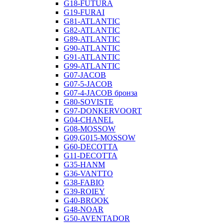
G18-FUTURA
G19-FURAI
G81-ATLANTIC
G82-ATLANTIC
G89-ATLANTIC
G90-ATLANTIC
G91-ATLANTIC
G99-ATLANTIC
G07-JACOB
G07-5-JACOB
G07-4-JACOB бронза
G80-SOVISTE
G97-DONKERVOORT
G04-CHANEL
G08-MOSSOW
G09,G015-MOSSOW
G60-DECOTTA
G11-DECOTTA
G35-HANM
G36-VANTTO
G38-FABIO
G39-ROIEY
G40-BROOK
G48-NOAR
G50-AVENTADOR