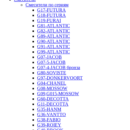
Смесители по сериям
G17-FUTURA
G18-FUTURA
G19-FURAI
G81-ATLANTIC
G82-ATLANTIC
G89-ATLANTIC
G90-ATLANTIC
G91-ATLANTIC
G99-ATLANTIC
G07-JACOB
G07-5-JACOB
G07-4-JACOB бронза
G80-SOVISTE
G97-DONKERVOORT
G04-CHANEL
G08-MOSSOW
G09,G015-MOSSOW
G60-DECOTTA
G11-DECOTTA
G35-HANM
G36-VANTTO
G38-FABIO
G39-ROIEY