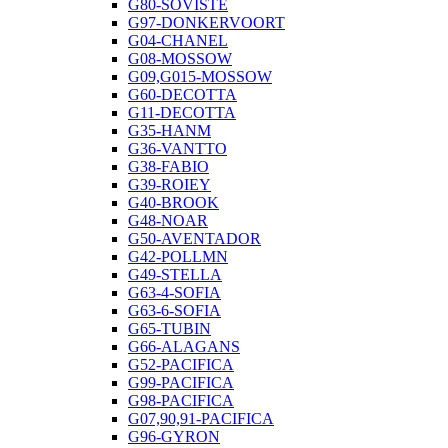
G80-SOVISTE
G97-DONKERVOORT
G04-CHANEL
G08-MOSSOW
G09,G015-MOSSOW
G60-DECOTTA
G11-DECOTTA
G35-HANM
G36-VANTTO
G38-FABIO
G39-ROIEY
G40-BROOK
G48-NOAR
G50-AVENTADOR
G42-POLLMN
G49-STELLA
G63-4-SOFIA
G63-6-SOFIA
G65-TUBIN
G66-ALAGANS
G52-PACIFICA
G99-PACIFICA
G98-PACIFICA
G07,90,91-PACIFICA
G96-GYRON