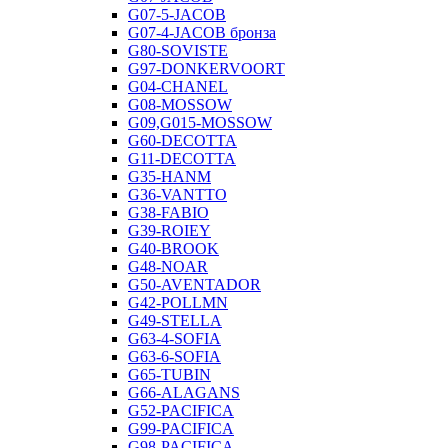
G07-5-JACOB
G07-4-JACOB бронза
G80-SOVISTE
G97-DONKERVOORT
G04-CHANEL
G08-MOSSOW
G09,G015-MOSSOW
G60-DECOTTA
G11-DECOTTA
G35-HANM
G36-VANTTO
G38-FABIO
G39-ROIEY
G40-BROOK
G48-NOAR
G50-AVENTADOR
G42-POLLMN
G49-STELLA
G63-4-SOFIA
G63-6-SOFIA
G65-TUBIN
G66-ALAGANS
G52-PACIFICA
G99-PACIFICA
G98-PACIFICA