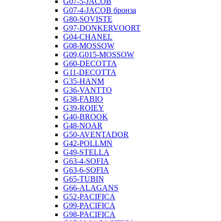
G07-5-JACOB
G07-4-JACOB бронза
G80-SOVISTE
G97-DONKERVOORT
G04-CHANEL
G08-MOSSOW
G09,G015-MOSSOW
G60-DECOTTA
G11-DECOTTA
G35-HANM
G36-VANTTO
G38-FABIO
G39-ROIEY
G40-BROOK
G48-NOAR
G50-AVENTADOR
G42-POLLMN
G49-STELLA
G63-4-SOFIA
G63-6-SOFIA
G65-TUBIN
G66-ALAGANS
G52-PACIFICA
G99-PACIFICA
G98-PACIFICA