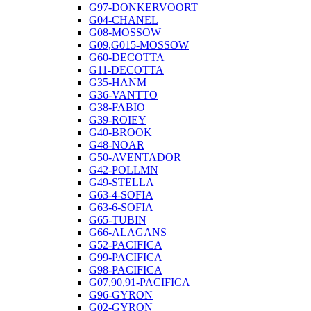
G97-DONKERVOORT
G04-CHANEL
G08-MOSSOW
G09,G015-MOSSOW
G60-DECOTTA
G11-DECOTTA
G35-HANM
G36-VANTTO
G38-FABIO
G39-ROIEY
G40-BROOK
G48-NOAR
G50-AVENTADOR
G42-POLLMN
G49-STELLA
G63-4-SOFIA
G63-6-SOFIA
G65-TUBIN
G66-ALAGANS
G52-PACIFICA
G99-PACIFICA
G98-PACIFICA
G07,90,91-PACIFICA
G96-GYRON
G02-GYRON