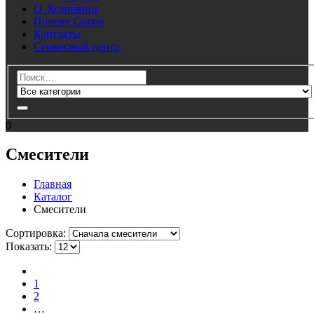
О Компании
Почему Gappo
Контакты
Сервисный центр
0
Смесители
Главная
Каталог
Смесители
Cортировка:
Показать:
1
2
…