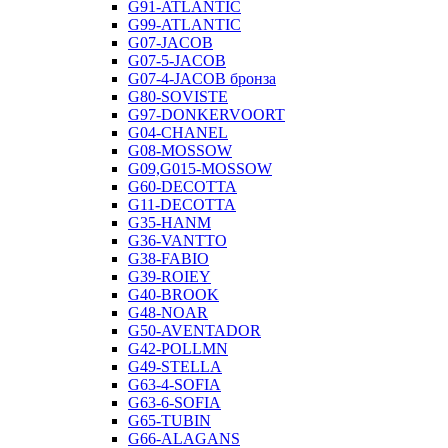
G91-ATLANTIC
G99-ATLANTIC
G07-JACOB
G07-5-JACOB
G07-4-JACOB бронза
G80-SOVISTE
G97-DONKERVOORT
G04-CHANEL
G08-MOSSOW
G09,G015-MOSSOW
G60-DECOTTA
G11-DECOTTA
G35-HANM
G36-VANTTO
G38-FABIO
G39-ROIEY
G40-BROOK
G48-NOAR
G50-AVENTADOR
G42-POLLMN
G49-STELLA
G63-4-SOFIA
G63-6-SOFIA
G65-TUBIN
G66-ALAGANS