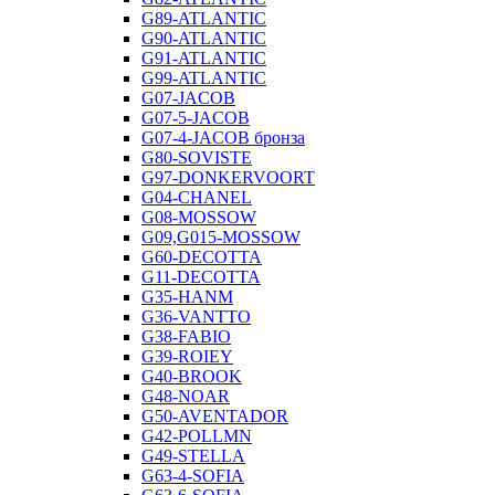
G89-ATLANTIC
G90-ATLANTIC
G91-ATLANTIC
G99-ATLANTIC
G07-JACOB
G07-5-JACOB
G07-4-JACOB бронза
G80-SOVISTE
G97-DONKERVOORT
G04-CHANEL
G08-MOSSOW
G09,G015-MOSSOW
G60-DECOTTA
G11-DECOTTA
G35-HANM
G36-VANTTO
G38-FABIO
G39-ROIEY
G40-BROOK
G48-NOAR
G50-AVENTADOR
G42-POLLMN
G49-STELLA
G63-4-SOFIA