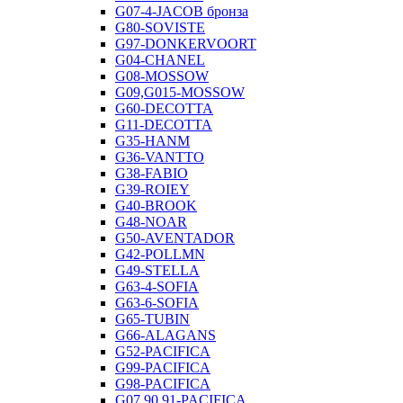
G07-4-JACOB бронза
G80-SOVISTE
G97-DONKERVOORT
G04-CHANEL
G08-MOSSOW
G09,G015-MOSSOW
G60-DECOTTA
G11-DECOTTA
G35-HANM
G36-VANTTO
G38-FABIO
G39-ROIEY
G40-BROOK
G48-NOAR
G50-AVENTADOR
G42-POLLMN
G49-STELLA
G63-4-SOFIA
G63-6-SOFIA
G65-TUBIN
G66-ALAGANS
G52-PACIFICA
G99-PACIFICA
G98-PACIFICA
G07,90,91-PACIFICA