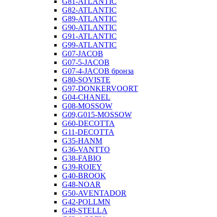
G81-ATLANTIC
G82-ATLANTIC
G89-ATLANTIC
G90-ATLANTIC
G91-ATLANTIC
G99-ATLANTIC
G07-JACOB
G07-5-JACOB
G07-4-JACOB бронза
G80-SOVISTE
G97-DONKERVOORT
G04-CHANEL
G08-MOSSOW
G09,G015-MOSSOW
G60-DECOTTA
G11-DECOTTA
G35-HANM
G36-VANTTO
G38-FABIO
G39-ROIEY
G40-BROOK
G48-NOAR
G50-AVENTADOR
G42-POLLMN
G49-STELLA