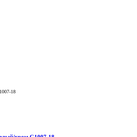
1007-18
белый/хром G1007-18