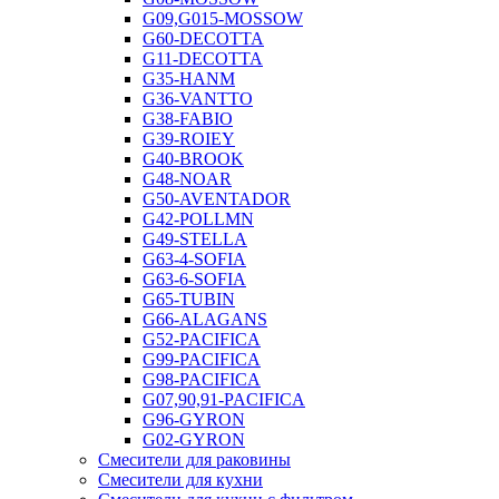
G09,G015-MOSSOW
G60-DECOTTA
G11-DECOTTA
G35-HANM
G36-VANTTO
G38-FABIO
G39-ROIEY
G40-BROOK
G48-NOAR
G50-AVENTADOR
G42-POLLMN
G49-STELLA
G63-4-SOFIA
G63-6-SOFIA
G65-TUBIN
G66-ALAGANS
G52-PACIFICA
G99-PACIFICA
G98-PACIFICA
G07,90,91-PACIFICA
G96-GYRON
G02-GYRON
Смесители для раковины
Смесители для кухни