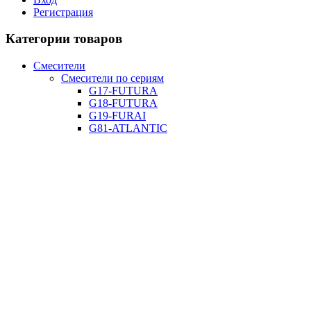
Регистрация
Категории товаров
Смесители
Смесители по сериям
G17-FUTURA
G18-FUTURA
G19-FURAI
G81-ATLANTIC
G82-ATLANTIC
G89-ATLANTIC
G90-ATLANTIC
G91-ATLANTIC
G99-ATLANTIC
G07-JACOB
G07-5-JACOB
G07-4-JACOB бронза
G80-SOVISTE
G97-DONKERVOORT
G04-CHANEL
G08-MOSSOW
G09,G015-MOSSOW
G60-DECOTTA