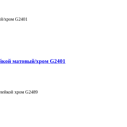
ый/хром G2401
ейкой матовый/хром G2401
 лейкой хром G2489