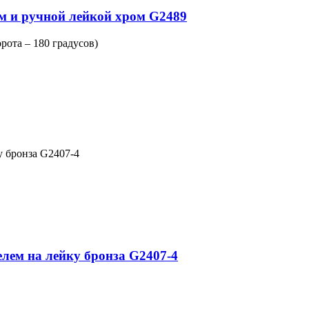
ем и ручной лейкой хром G2489
рота – 180 градусов)
у бронза G2407-4
елем на лейку бронза G2407-4