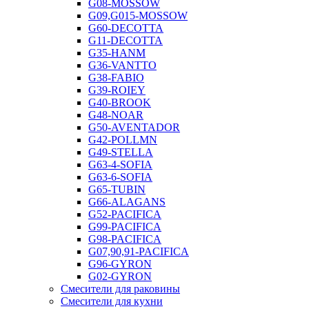
G08-MOSSOW
G09,G015-MOSSOW
G60-DECOTTA
G11-DECOTTA
G35-HANM
G36-VANTTO
G38-FABIO
G39-ROIEY
G40-BROOK
G48-NOAR
G50-AVENTADOR
G42-POLLMN
G49-STELLA
G63-4-SOFIA
G63-6-SOFIA
G65-TUBIN
G66-ALAGANS
G52-PACIFICA
G99-PACIFICA
G98-PACIFICA
G07,90,91-PACIFICA
G96-GYRON
G02-GYRON
Смесители для раковины
Смесители для кухни