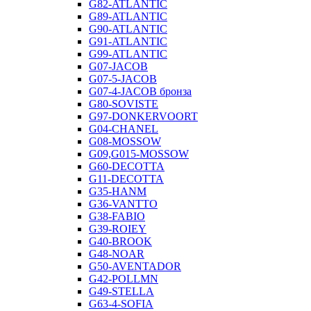
G82-ATLANTIC
G89-ATLANTIC
G90-ATLANTIC
G91-ATLANTIC
G99-ATLANTIC
G07-JACOB
G07-5-JACOB
G07-4-JACOB бронза
G80-SOVISTE
G97-DONKERVOORT
G04-CHANEL
G08-MOSSOW
G09,G015-MOSSOW
G60-DECOTTA
G11-DECOTTA
G35-HANM
G36-VANTTO
G38-FABIO
G39-ROIEY
G40-BROOK
G48-NOAR
G50-AVENTADOR
G42-POLLMN
G49-STELLA
G63-4-SOFIA