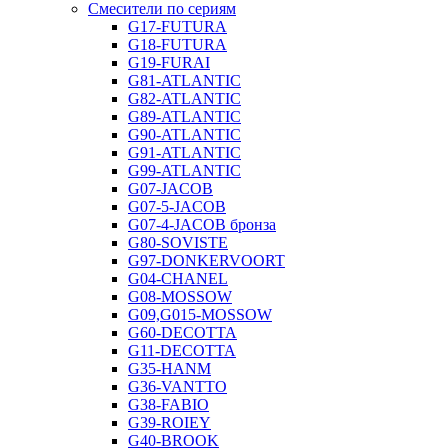
Смесители по сериям
G17-FUTURA
G18-FUTURA
G19-FURAI
G81-ATLANTIC
G82-ATLANTIC
G89-ATLANTIC
G90-ATLANTIC
G91-ATLANTIC
G99-ATLANTIC
G07-JACOB
G07-5-JACOB
G07-4-JACOB бронза
G80-SOVISTE
G97-DONKERVOORT
G04-CHANEL
G08-MOSSOW
G09,G015-MOSSOW
G60-DECOTTA
G11-DECOTTA
G35-HANM
G36-VANTTO
G38-FABIO
G39-ROIEY
G40-BROOK