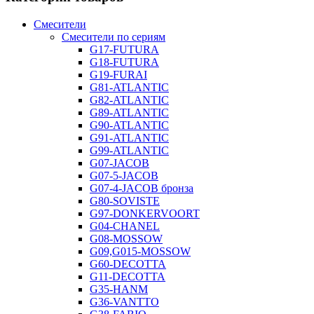
Смесители
Смесители по сериям
G17-FUTURA
G18-FUTURA
G19-FURAI
G81-ATLANTIC
G82-ATLANTIC
G89-ATLANTIC
G90-ATLANTIC
G91-ATLANTIC
G99-ATLANTIC
G07-JACOB
G07-5-JACOB
G07-4-JACOB бронза
G80-SOVISTE
G97-DONKERVOORT
G04-CHANEL
G08-MOSSOW
G09,G015-MOSSOW
G60-DECOTTA
G11-DECOTTA
G35-HANM
G36-VANTTO