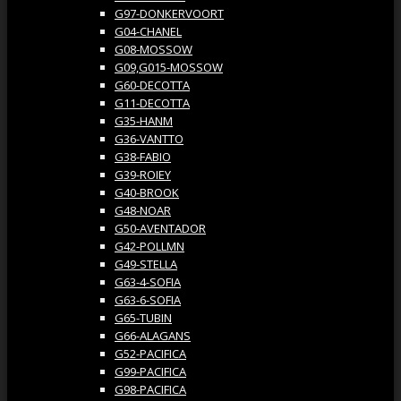
G97-DONKERVOORT
G04-CHANEL
G08-MOSSOW
G09,G015-MOSSOW
G60-DECOTTA
G11-DECOTTA
G35-HANM
G36-VANTTO
G38-FABIO
G39-ROIEY
G40-BROOK
G48-NOAR
G50-AVENTADOR
G42-POLLMN
G49-STELLA
G63-4-SOFIA
G63-6-SOFIA
G65-TUBIN
G66-ALAGANS
G52-PACIFICA
G99-PACIFICA
G98-PACIFICA