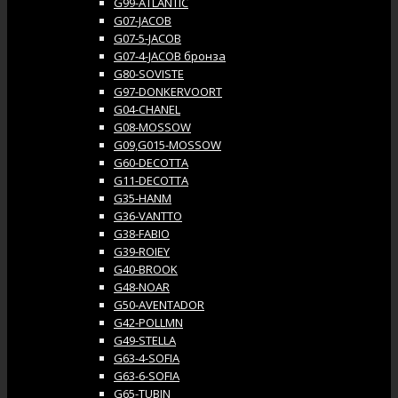
G99-ATLANTIC
G07-JACOB
G07-5-JACOB
G07-4-JACOB бронза
G80-SOVISTE
G97-DONKERVOORT
G04-CHANEL
G08-MOSSOW
G09,G015-MOSSOW
G60-DECOTTA
G11-DECOTTA
G35-HANM
G36-VANTTO
G38-FABIO
G39-ROIEY
G40-BROOK
G48-NOAR
G50-AVENTADOR
G42-POLLMN
G49-STELLA
G63-4-SOFIA
G63-6-SOFIA
G65-TUBIN