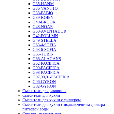
G35-HANM
G36-VANTTO
G38-FABIO
G39-ROIEY
G40-BROOK
G48-NOAR
G50-AVENTADOR
G42-POLLMN
G49-STELLA
G63-4-SOFIA
G63-6-SOFIA
G65-TUBIN
G66-ALAGANS
G52-PACIFICA
G99-PACIFICA
G98-PACIFICA
G07,90,91-PACIFICA
G96-GYRON
G02-GYRON
Смесители для раковины
Смесители для кухни
Смесители для кухни с фильтром
Смесители для кухни с подключением фильтра
питьевой воды
Сенсорные смесители