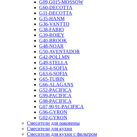
G09,G015-MOSSOW
G60-DECOTTA
G11-DECOTTA
G35-HANM
G36-VANTTO
G38-FABIO
G39-ROIEY
G40-BROOK
G48-NOAR
G50-AVENTADOR
G42-POLLMN
G49-STELLA
G63-4-SOFIA
G63-6-SOFIA
G65-TUBIN
G66-ALAGANS
G52-PACIFICA
G99-PACIFICA
G98-PACIFICA
G07,90,91-PACIFICA
G96-GYRON
G02-GYRON
Смесители для раковины
Смесители для кухни
Смесители для кухни с фильтром