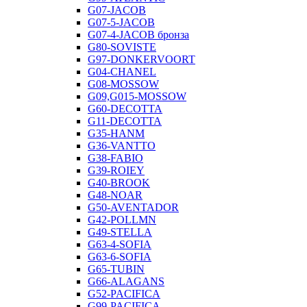
G07-JACOB
G07-5-JACOB
G07-4-JACOB бронза
G80-SOVISTE
G97-DONKERVOORT
G04-CHANEL
G08-MOSSOW
G09,G015-MOSSOW
G60-DECOTTA
G11-DECOTTA
G35-HANM
G36-VANTTO
G38-FABIO
G39-ROIEY
G40-BROOK
G48-NOAR
G50-AVENTADOR
G42-POLLMN
G49-STELLA
G63-4-SOFIA
G63-6-SOFIA
G65-TUBIN
G66-ALAGANS
G52-PACIFICA
G99-PACIFICA