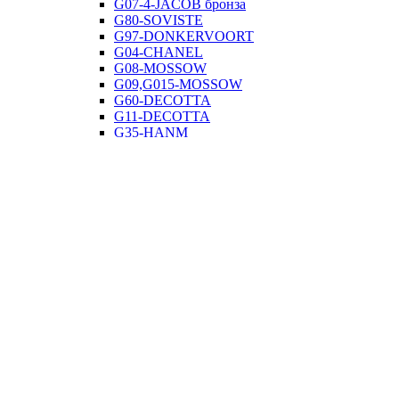
G07-4-JACOB бронза
G80-SOVISTE
G97-DONKERVOORT
G04-CHANEL
G08-MOSSOW
G09,G015-MOSSOW
G60-DECOTTA
G11-DECOTTA
G35-HANM
G36-VANTTO
G38-FABIO
G39-ROIEY
G40-BROOK
G48-NOAR
G50-AVENTADOR
G42-POLLMN
G49-STELLA
G63-4-SOFIA
G63-6-SOFIA
G65-TUBIN
G66-ALAGANS
G52-PACIFICA
G99-PACIFICA
G98-PACIFICA
G07,90,91-PACIFICA