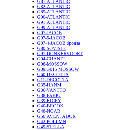
G81-ATLANTIC
G82-ATLANTIC
G89-ATLANTIC
G90-ATLANTIC
G91-ATLANTIC
G99-ATLANTIC
G07-JACOB
G07-5-JACOB
G07-4-JACOB бронза
G80-SOVISTE
G97-DONKERVOORT
G04-CHANEL
G08-MOSSOW
G09,G015-MOSSOW
G60-DECOTTA
G11-DECOTTA
G35-HANM
G36-VANTTO
G38-FABIO
G39-ROIEY
G40-BROOK
G48-NOAR
G50-AVENTADOR
G42-POLLMN
G49-STELLA