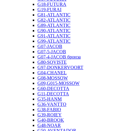
G18-FUTURA
G19-FURAI
G81-ATLANTIC
G82-ATLANTIC
G89-ATLANTIC
G90-ATLANTIC
G91-ATLANTIC
G99-ATLANTIC
G07-JACOB
G07-5-JACOB
G07-4-JACOB бронза
G80-SOVISTE
G97-DONKERVOORT
G04-CHANEL
G08-MOSSOW
G09,G015-MOSSOW
G60-DECOTTA
G11-DECOTTA
G35-HANM
G36-VANTTO
G38-FABIO
G39-ROIEY
G40-BROOK
G48-NOAR
G50-AVENTADOR