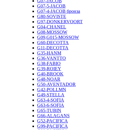
G07-JACOB
G07-5-JACOB
G07-4-JACOB бронза
G80-SOVISTE
G97-DONKERVOORT
G04-CHANEL
G08-MOSSOW
G09,G015-MOSSOW
G60-DECOTTA
G11-DECOTTA
G35-HANM
G36-VANTTO
G38-FABIO
G39-ROIEY
G40-BROOK
G48-NOAR
G50-AVENTADOR
G42-POLLMN
G49-STELLA
G63-4-SOFIA
G63-6-SOFIA
G65-TUBIN
G66-ALAGANS
G52-PACIFICA
G99-PACIFICA