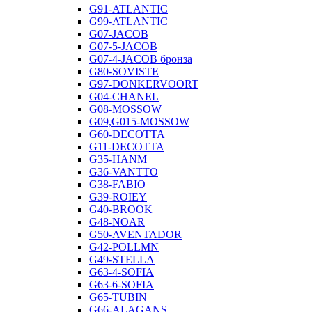
G91-ATLANTIC
G99-ATLANTIC
G07-JACOB
G07-5-JACOB
G07-4-JACOB бронза
G80-SOVISTE
G97-DONKERVOORT
G04-CHANEL
G08-MOSSOW
G09,G015-MOSSOW
G60-DECOTTA
G11-DECOTTA
G35-HANM
G36-VANTTO
G38-FABIO
G39-ROIEY
G40-BROOK
G48-NOAR
G50-AVENTADOR
G42-POLLMN
G49-STELLA
G63-4-SOFIA
G63-6-SOFIA
G65-TUBIN
G66-ALAGANS