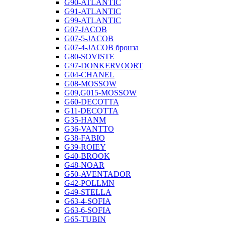
G90-ATLANTIC
G91-ATLANTIC
G99-ATLANTIC
G07-JACOB
G07-5-JACOB
G07-4-JACOB бронза
G80-SOVISTE
G97-DONKERVOORT
G04-CHANEL
G08-MOSSOW
G09,G015-MOSSOW
G60-DECOTTA
G11-DECOTTA
G35-HANM
G36-VANTTO
G38-FABIO
G39-ROIEY
G40-BROOK
G48-NOAR
G50-AVENTADOR
G42-POLLMN
G49-STELLA
G63-4-SOFIA
G63-6-SOFIA
G65-TUBIN