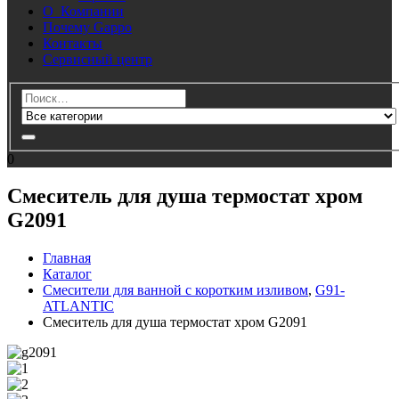
О Компании
Почему Gappo
Контакты
Сервисный центр
0
Смеситель для душа термостат хром
G2091
Главная
Каталог
Смесители для ванной с коротким изливом
,
G91-
ATLANTIC
Смеситель для душа термостат хром G2091