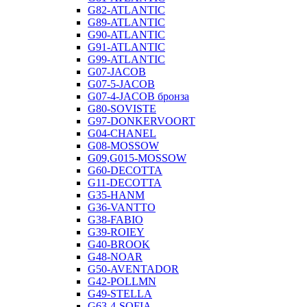
G82-ATLANTIC
G89-ATLANTIC
G90-ATLANTIC
G91-ATLANTIC
G99-ATLANTIC
G07-JACOB
G07-5-JACOB
G07-4-JACOB бронза
G80-SOVISTE
G97-DONKERVOORT
G04-CHANEL
G08-MOSSOW
G09,G015-MOSSOW
G60-DECOTTA
G11-DECOTTA
G35-HANM
G36-VANTTO
G38-FABIO
G39-ROIEY
G40-BROOK
G48-NOAR
G50-AVENTADOR
G42-POLLMN
G49-STELLA
G63-4-SOFIA