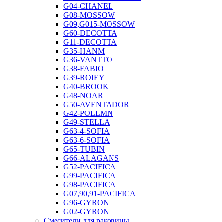
G04-CHANEL
G08-MOSSOW
G09,G015-MOSSOW
G60-DECOTTA
G11-DECOTTA
G35-HANM
G36-VANTTO
G38-FABIO
G39-ROIEY
G40-BROOK
G48-NOAR
G50-AVENTADOR
G42-POLLMN
G49-STELLA
G63-4-SOFIA
G63-6-SOFIA
G65-TUBIN
G66-ALAGANS
G52-PACIFICA
G99-PACIFICA
G98-PACIFICA
G07,90,91-PACIFICA
G96-GYRON
G02-GYRON
Смесители для раковины