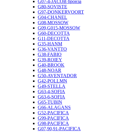
G07-4-JACOB бронза
G80-SOVISTE
G97-DONKERVOORT
G04-CHANEL
G08-MOSSOW
G09,G015-MOSSOW
G60-DECOTTA
G11-DECOTTA
G35-HANM
G36-VANTTO
G38-FABIO
G39-ROIEY
G40-BROOK
G48-NOAR
G50-AVENTADOR
G42-POLLMN
G49-STELLA
G63-4-SOFIA
G63-6-SOFIA
G65-TUBIN
G66-ALAGANS
G52-PACIFICA
G99-PACIFICA
G98-PACIFICA
G07,90,91-PACIFICA