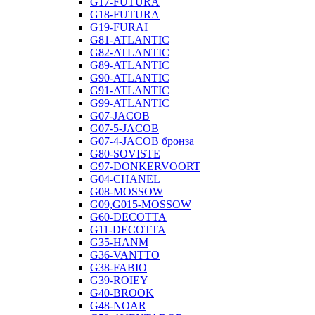
G17-FUTURA
G18-FUTURA
G19-FURAI
G81-ATLANTIC
G82-ATLANTIC
G89-ATLANTIC
G90-ATLANTIC
G91-ATLANTIC
G99-ATLANTIC
G07-JACOB
G07-5-JACOB
G07-4-JACOB бронза
G80-SOVISTE
G97-DONKERVOORT
G04-CHANEL
G08-MOSSOW
G09,G015-MOSSOW
G60-DECOTTA
G11-DECOTTA
G35-HANM
G36-VANTTO
G38-FABIO
G39-ROIEY
G40-BROOK
G48-NOAR