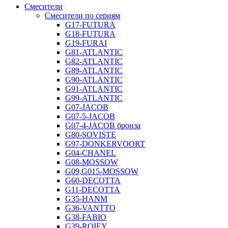
Смесители
Смесители по сериям
G17-FUTURA
G18-FUTURA
G19-FURAI
G81-ATLANTIC
G82-ATLANTIC
G89-ATLANTIC
G90-ATLANTIC
G91-ATLANTIC
G99-ATLANTIC
G07-JACOB
G07-5-JACOB
G07-4-JACOB бронза
G80-SOVISTE
G97-DONKERVOORT
G04-CHANEL
G08-MOSSOW
G09,G015-MOSSOW
G60-DECOTTA
G11-DECOTTA
G35-HANM
G36-VANTTO
G38-FABIO
G39-ROIEY