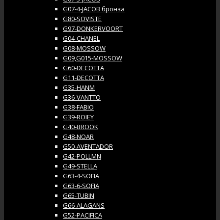
G07-4-JACOB бронза
G80-SOVISTE
G97-DONKERVOORT
G04-CHANEL
G08-MOSSOW
G09,G015-MOSSOW
G60-DECOTTA
G11-DECOTTA
G35-HANM
G36-VANTTO
G38-FABIO
G39-ROIEY
G40-BROOK
G48-NOAR
G50-AVENTADOR
G42-POLLMN
G49-STELLA
G63-4-SOFIA
G63-6-SOFIA
G65-TUBIN
G66-ALAGANS
G52-PACIFICA