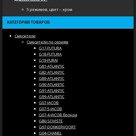
5 режимов, цвет – хром
КАТЕГОРИИ ТОВАРОВ
Смесители
Смесители по сериям
G17-FUTURA
G18-FUTURA
G19-FURAI
G81-ATLANTIC
G82-ATLANTIC
G89-ATLANTIC
G90-ATLANTIC
G91-ATLANTIC
G99-ATLANTIC
G07-JACOB
G07-5-JACOB
G07-4-JACOB бронза
G80-SOVISTE
G97-DONKERVOORT
G04-CHANEL