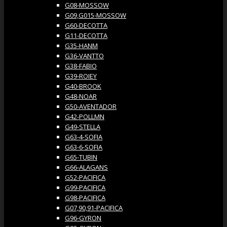
G08-MOSSOW
G09,G015-MOSSOW
G60-DECOTTA
G11-DECOTTA
G35-HANM
G36-VANTTO
G38-FABIO
G39-ROIEY
G40-BROOK
G48-NOAR
G50-AVENTADOR
G42-POLLMN
G49-STELLA
G63-4-SOFIA
G63-6-SOFIA
G65-TUBIN
G66-ALAGANS
G52-PACIFICA
G99-PACIFICA
G98-PACIFICA
G07,90,91-PACIFICA
G96-GYRON