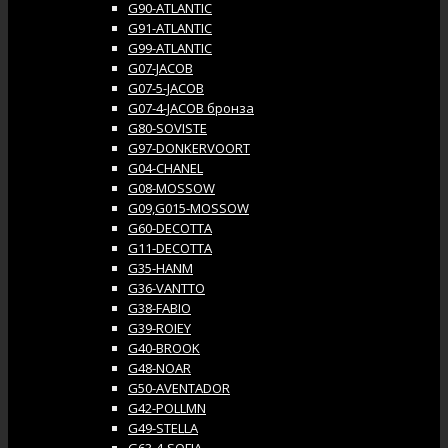
G90-ATLANTIC
G91-ATLANTIC
G99-ATLANTIC
G07-JACOB
G07-5-JACOB
G07-4-JACOB бронза
G80-SOVISTE
G97-DONKERVOORT
G04-CHANEL
G08-MOSSOW
G09,G015-MOSSOW
G60-DECOTTA
G11-DECOTTA
G35-HANM
G36-VANTTO
G38-FABIO
G39-ROIEY
G40-BROOK
G48-NOAR
G50-AVENTADOR
G42-POLLMN
G49-STELLA