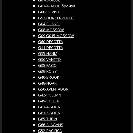
G07-4-JACOB бронза
G80-SOVISTE
G97-DONKERVOORT
G04-CHANEL
G08-MOSSOW
G09,G015-MOSSOW
G60-DECOTTA
G11-DECOTTA
G35-HANM
G36-VANTTO
G38-FABIO
G39-ROIEY
G40-BROOK
G48-NOAR
G50-AVENTADOR
G42-POLLMN
G49-STELLA
G63-4-SOFIA
G63-6-SOFIA
G65-TUBIN
G66-ALAGANS
G52-PACIFICA