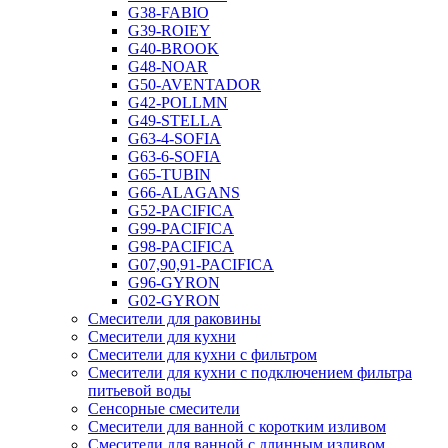
G38-FABIO
G39-ROIEY
G40-BROOK
G48-NOAR
G50-AVENTADOR
G42-POLLMN
G49-STELLA
G63-4-SOFIA
G63-6-SOFIA
G65-TUBIN
G66-ALAGANS
G52-PACIFICA
G99-PACIFICA
G98-PACIFICA
G07,90,91-PACIFICA
G96-GYRON
G02-GYRON
Смесители для раковины
Смесители для кухни
Смесители для кухни с фильтром
Смесители для кухни с подключением фильтра
питьевой воды
Сенсорные смесители
Смесители для ванной с коротким изливом
Смесители для ванной с длинным изливом