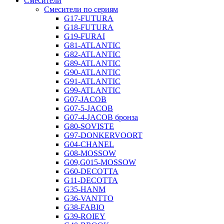
Смесители
Смесители по сериям
G17-FUTURA
G18-FUTURA
G19-FURAI
G81-ATLANTIC
G82-ATLANTIC
G89-ATLANTIC
G90-ATLANTIC
G91-ATLANTIC
G99-ATLANTIC
G07-JACOB
G07-5-JACOB
G07-4-JACOB бронза
G80-SOVISTE
G97-DONKERVOORT
G04-CHANEL
G08-MOSSOW
G09,G015-MOSSOW
G60-DECOTTA
G11-DECOTTA
G35-HANM
G36-VANTTO
G38-FABIO
G39-ROIEY