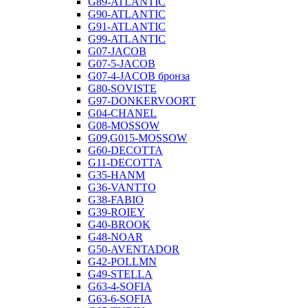
G89-ATLANTIC
G90-ATLANTIC
G91-ATLANTIC
G99-ATLANTIC
G07-JACOB
G07-5-JACOB
G07-4-JACOB бронза
G80-SOVISTE
G97-DONKERVOORT
G04-CHANEL
G08-MOSSOW
G09,G015-MOSSOW
G60-DECOTTA
G11-DECOTTA
G35-HANM
G36-VANTTO
G38-FABIO
G39-ROIEY
G40-BROOK
G48-NOAR
G50-AVENTADOR
G42-POLLMN
G49-STELLA
G63-4-SOFIA
G63-6-SOFIA