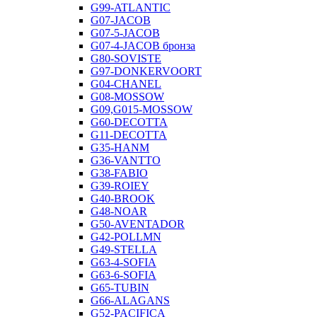
G99-ATLANTIC
G07-JACOB
G07-5-JACOB
G07-4-JACOB бронза
G80-SOVISTE
G97-DONKERVOORT
G04-CHANEL
G08-MOSSOW
G09,G015-MOSSOW
G60-DECOTTA
G11-DECOTTA
G35-HANM
G36-VANTTO
G38-FABIO
G39-ROIEY
G40-BROOK
G48-NOAR
G50-AVENTADOR
G42-POLLMN
G49-STELLA
G63-4-SOFIA
G63-6-SOFIA
G65-TUBIN
G66-ALAGANS
G52-PACIFICA