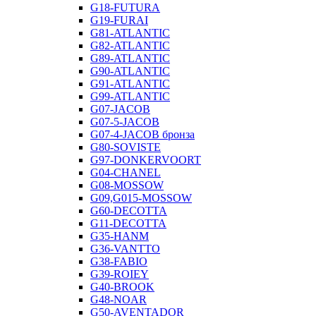
G18-FUTURA
G19-FURAI
G81-ATLANTIC
G82-ATLANTIC
G89-ATLANTIC
G90-ATLANTIC
G91-ATLANTIC
G99-ATLANTIC
G07-JACOB
G07-5-JACOB
G07-4-JACOB бронза
G80-SOVISTE
G97-DONKERVOORT
G04-CHANEL
G08-MOSSOW
G09,G015-MOSSOW
G60-DECOTTA
G11-DECOTTA
G35-HANM
G36-VANTTO
G38-FABIO
G39-ROIEY
G40-BROOK
G48-NOAR
G50-AVENTADOR