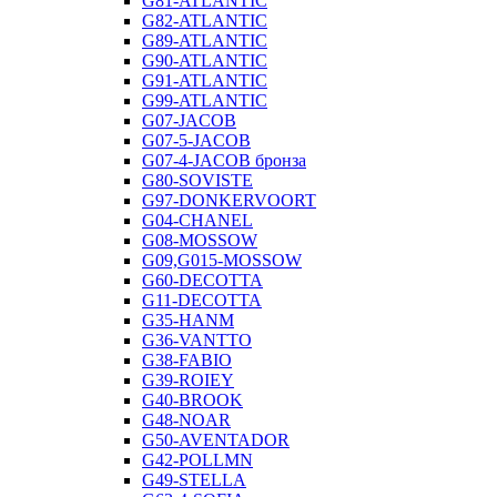
G81-ATLANTIC
G82-ATLANTIC
G89-ATLANTIC
G90-ATLANTIC
G91-ATLANTIC
G99-ATLANTIC
G07-JACOB
G07-5-JACOB
G07-4-JACOB бронза
G80-SOVISTE
G97-DONKERVOORT
G04-CHANEL
G08-MOSSOW
G09,G015-MOSSOW
G60-DECOTTA
G11-DECOTTA
G35-HANM
G36-VANTTO
G38-FABIO
G39-ROIEY
G40-BROOK
G48-NOAR
G50-AVENTADOR
G42-POLLMN
G49-STELLA