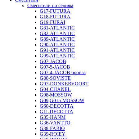
Смесители по сериям
G17-FUTURA
G18-FUTURA
G19-FURAI
G81-ATLANTIC
G82-ATLANTIC
G89-ATLANTIC
G90-ATLANTIC
G91-ATLANTIC
G99-ATLANTIC
G07-JACOB
G07-5-JACOB
G07-4-JACOB бронза
G80-SOVISTE
G97-DONKERVOORT
G04-CHANEL
G08-MOSSOW
G09,G015-MOSSOW
G60-DECOTTA
G11-DECOTTA
G35-HANM
G36-VANTTO
G38-FABIO
G39-ROIEY