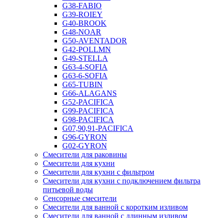
G38-FABIO
G39-ROIEY
G40-BROOK
G48-NOAR
G50-AVENTADOR
G42-POLLMN
G49-STELLA
G63-4-SOFIA
G63-6-SOFIA
G65-TUBIN
G66-ALAGANS
G52-PACIFICA
G99-PACIFICA
G98-PACIFICA
G07,90,91-PACIFICA
G96-GYRON
G02-GYRON
Смесители для раковины
Смесители для кухни
Смесители для кухни с фильтром
Смесители для кухни с подключением фильтра
питьевой воды
Сенсорные смесители
Смесители для ванной с коротким изливом
Смесители для ванной с длинным изливом