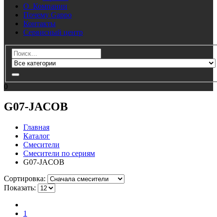
О Компании
Почему Gappo
Контакты
Сервисный центр
0
G07-JACOB
Главная
Каталог
Смесители
Смесители по сериям
G07-JACOB
Cортировка:
Показать:
1