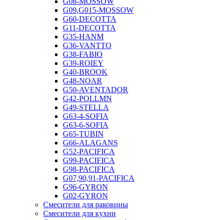
G08-MOSSOW
G09,G015-MOSSOW
G60-DECOTTA
G11-DECOTTA
G35-HANM
G36-VANTTO
G38-FABIO
G39-ROIEY
G40-BROOK
G48-NOAR
G50-AVENTADOR
G42-POLLMN
G49-STELLA
G63-4-SOFIA
G63-6-SOFIA
G65-TUBIN
G66-ALAGANS
G52-PACIFICA
G99-PACIFICA
G98-PACIFICA
G07,90,91-PACIFICA
G96-GYRON
G02-GYRON
Смесители для раковины
Смесители для кухни