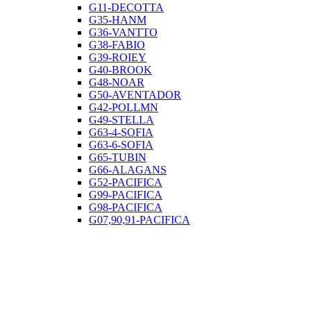
G11-DECOTTA
G35-HANM
G36-VANTTO
G38-FABIO
G39-ROIEY
G40-BROOK
G48-NOAR
G50-AVENTADOR
G42-POLLMN
G49-STELLA
G63-4-SOFIA
G63-6-SOFIA
G65-TUBIN
G66-ALAGANS
G52-PACIFICA
G99-PACIFICA
G98-PACIFICA
G07,90,91-PACIFICA
G96-GYRON
G02-GYRON
Смесители для раковины
Смесители для кухни
Смесители для кухни с фильтром
Смесители для кухни с подключением фильтра
питьевой воды