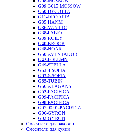
G08-MOSSOW
G09,G015-MOSSOW
G60-DECOTTA
G11-DECOTTA
G35-HANM
G36-VANTTO
G38-FABIO
G39-ROIEY
G40-BROOK
G48-NOAR
G50-AVENTADOR
G42-POLLMN
G49-STELLA
G63-4-SOFIA
G63-6-SOFIA
G65-TUBIN
G66-ALAGANS
G52-PACIFICA
G99-PACIFICA
G98-PACIFICA
G07,90,91-PACIFICA
G96-GYRON
G02-GYRON
Смесители для раковины
Смесители для кухни