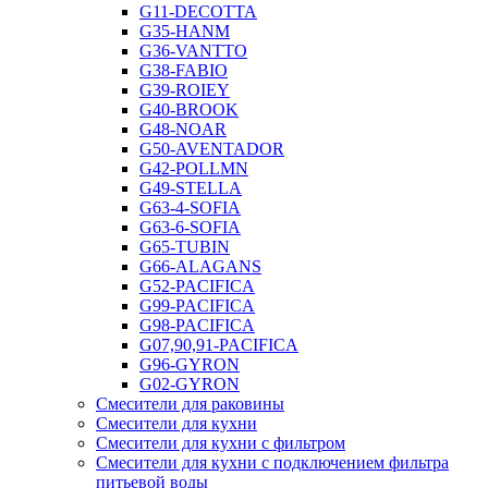
G11-DECOTTA
G35-HANM
G36-VANTTO
G38-FABIO
G39-ROIEY
G40-BROOK
G48-NOAR
G50-AVENTADOR
G42-POLLMN
G49-STELLA
G63-4-SOFIA
G63-6-SOFIA
G65-TUBIN
G66-ALAGANS
G52-PACIFICA
G99-PACIFICA
G98-PACIFICA
G07,90,91-PACIFICA
G96-GYRON
G02-GYRON
Смесители для раковины
Смесители для кухни
Смесители для кухни с фильтром
Смесители для кухни с подключением фильтра
питьевой воды