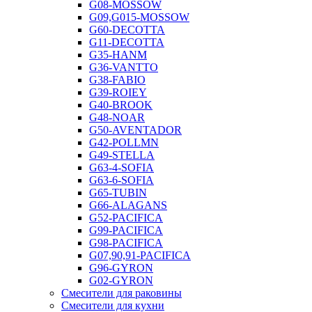
G08-MOSSOW
G09,G015-MOSSOW
G60-DECOTTA
G11-DECOTTA
G35-HANM
G36-VANTTO
G38-FABIO
G39-ROIEY
G40-BROOK
G48-NOAR
G50-AVENTADOR
G42-POLLMN
G49-STELLA
G63-4-SOFIA
G63-6-SOFIA
G65-TUBIN
G66-ALAGANS
G52-PACIFICA
G99-PACIFICA
G98-PACIFICA
G07,90,91-PACIFICA
G96-GYRON
G02-GYRON
Смесители для раковины
Смесители для кухни