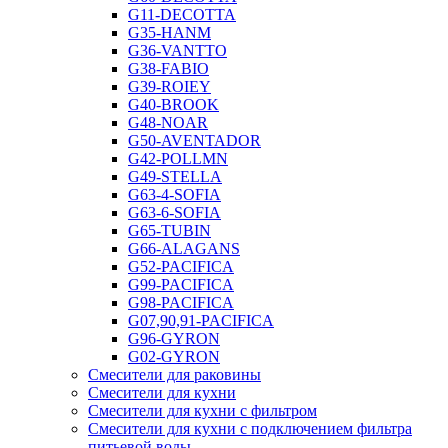
G11-DECOTTA
G35-HANM
G36-VANTTO
G38-FABIO
G39-ROIEY
G40-BROOK
G48-NOAR
G50-AVENTADOR
G42-POLLMN
G49-STELLA
G63-4-SOFIA
G63-6-SOFIA
G65-TUBIN
G66-ALAGANS
G52-PACIFICA
G99-PACIFICA
G98-PACIFICA
G07,90,91-PACIFICA
G96-GYRON
G02-GYRON
Смесители для раковины
Смесители для кухни
Смесители для кухни с фильтром
Смесители для кухни с подключением фильтра
питьевой воды