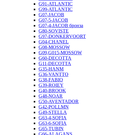
G91-ATLANTIC
G99-ATLANTIC
G07-JACOB
G07-5-JACOB
G07-4-JACOB бронза
G80-SOVISTE
G97-DONKERVOORT
G04-CHANEL
G08-MOSSOW
G09,G015-MOSSOW
G60-DECOTTA
G11-DECOTTA
G35-HANM
G36-VANTTO
G38-FABIO
G39-ROIEY
G40-BROOK
G48-NOAR
G50-AVENTADOR
G42-POLLMN
G49-STELLA
G63-4-SOFIA
G63-6-SOFIA
G65-TUBIN
G66-ALAGANS