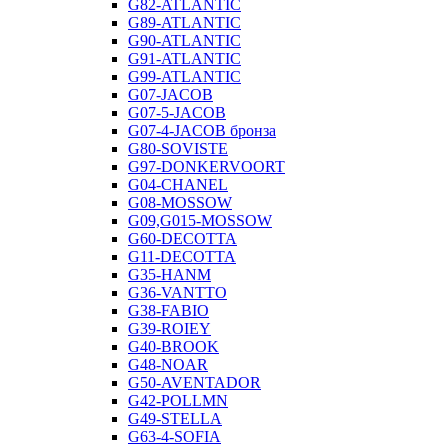
G82-ATLANTIC
G89-ATLANTIC
G90-ATLANTIC
G91-ATLANTIC
G99-ATLANTIC
G07-JACOB
G07-5-JACOB
G07-4-JACOB бронза
G80-SOVISTE
G97-DONKERVOORT
G04-CHANEL
G08-MOSSOW
G09,G015-MOSSOW
G60-DECOTTA
G11-DECOTTA
G35-HANM
G36-VANTTO
G38-FABIO
G39-ROIEY
G40-BROOK
G48-NOAR
G50-AVENTADOR
G42-POLLMN
G49-STELLA
G63-4-SOFIA