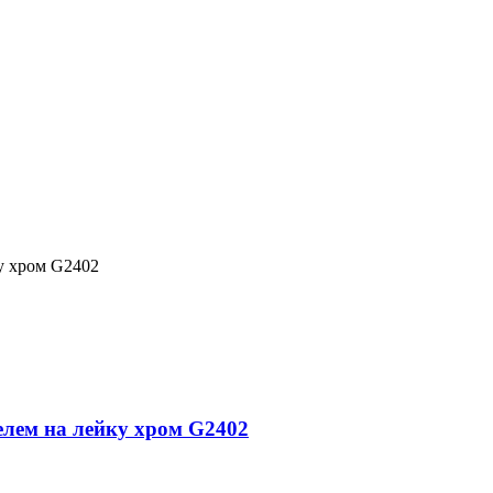
у хром G2402
елем на лейку хром G2402