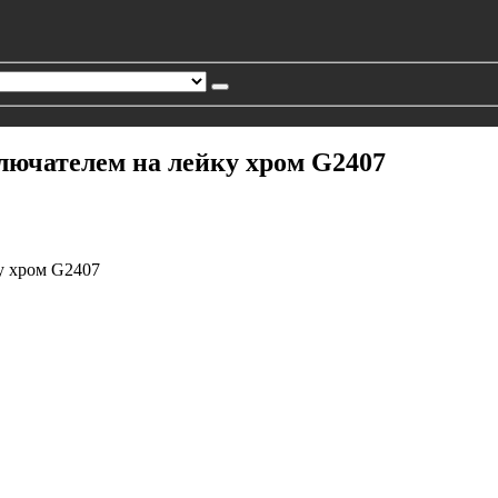
лючателем на лейку хром G2407
у хром G2407