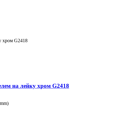
у хром G2418
елем на лейку хром G2418
0mm)