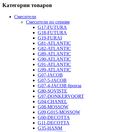
Категории товаров
Смесители
Смесители по сериям
G17-FUTURA
G18-FUTURA
G19-FURAI
G81-ATLANTIC
G82-ATLANTIC
G89-ATLANTIC
G90-ATLANTIC
G91-ATLANTIC
G99-ATLANTIC
G07-JACOB
G07-5-JACOB
G07-4-JACOB бронза
G80-SOVISTE
G97-DONKERVOORT
G04-CHANEL
G08-MOSSOW
G09,G015-MOSSOW
G60-DECOTTA
G11-DECOTTA
G35-HANM