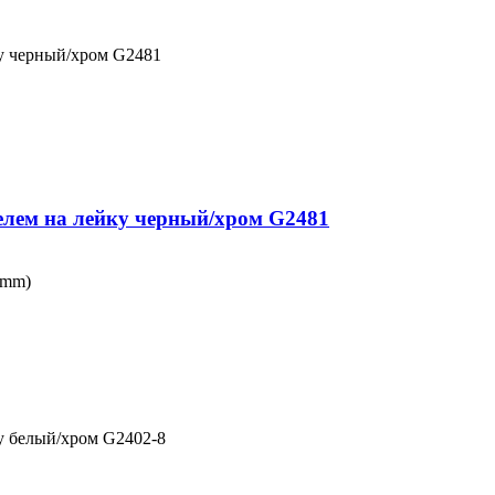
ку черный/хром G2481
елем на лейку черный/хром G2481
0mm)
у белый/хром G2402-8