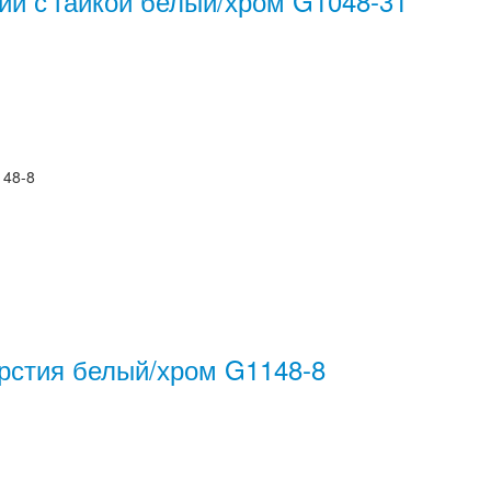
ий с гайкой белый/хром G1048-31
148-8
ерстия белый/хром G1148-8