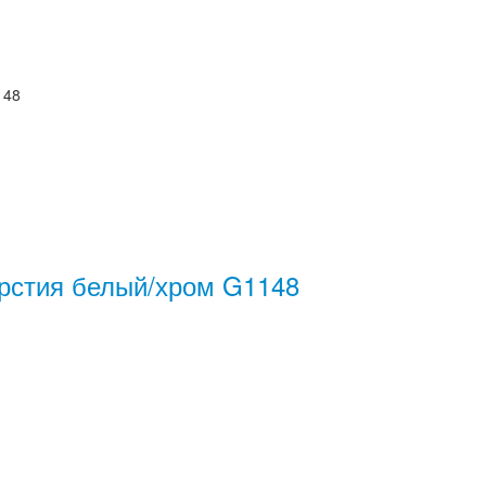
148
ерстия белый/хром G1148